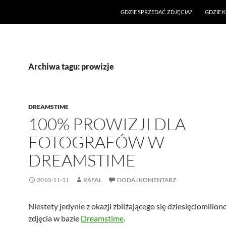
GDZIE SPRZEDAĆ ZDJĘCIA?
GDZIE K
Archiwa tagu: prowizje
DREAMSTIME
100% PROWIZJI DLA
FOTOGRAFÓW W
DREAMSTIME
2010-11-11
RAFAŁ
DODAJ KOMENTARZ
Niestety jedynie z okazji zbliżającego się dziesięciomilio
zdjęcia w bazie
Dreamstime
.