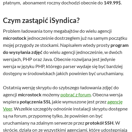
płatnym, abonament roczny dochodzi obecnie do
149.99
$.
Czym zastąpić iSyndica?
Problem ładowania tony megabajtów do wielu agencji
microstock
jednocześnie dostrzegłem już na samym początku
mojej przygody ze stockami. Napisałem wtedy prosty
program
do wysyłania zdjęć
do wielu agencji jednocześnie, w dwóch
wersjach, PHP oraz Java. Obecnie rozwijana jest jedynie
wersja w języku PHP, którego parser wydaje się być bardziej
dostępny w środowiskach jakich powinien być uruchamiany.
Ostatnią wersję skryptu do szybszego ładowania zdjęć do
agencji
microstock
możemy
pobrać z forum
. Obecna wersja
wspiera
połączenia SSL
jakie wymuszone jest przez
agencję
Veer
. Wszelkie szczegóły odnośnie instalacji skryptu dostępne
są na forum, przypomnę tylko, że powinien on być
uruchamiany na zdalnym serwerze przez
protokół SSH
. W
skrócie, działa on ze wszystkimi agencjami, które udostępniają