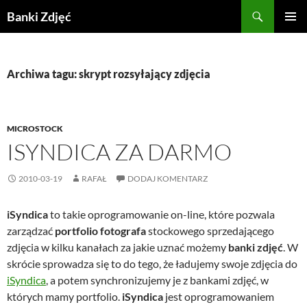
Przejdź
Szukaj
Banki Zdjęć
do
MENU
treści
GŁÓWN
Archiwa tagu: skrypt rozsyłający zdjęcia
MICROSTOCK
ISYNDICA ZA DARMO
2010-03-19
RAFAŁ
DODAJ KOMENTARZ
iSyndica
to takie oprogramowanie on-line, które pozwala
zarządzać
portfolio fotografa
stockowego sprzedającego
zdjęcia w kilku kanałach za jakie uznać możemy
banki zdjęć
. W
skrócie sprowadza się to do tego, że ładujemy swoje zdjęcia do
iSyndica
, a potem synchronizujemy je z bankami zdjęć, w
których mamy portfolio.
iSyndica
jest oprogramowaniem