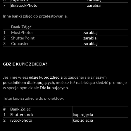
7
BigStockPhoto
zarabiaj
Inne
banki zdjęć
do przetestowania.
Bank Zdjęć
1
MostPhotos
zarabiaj
2
ShutterPoint
zarabiaj
3
Cutcaster
zarabiaj
GDZIE KUPIĆ ZDJĘCIA?
Jeśli nie wiesz
gdzie kupić zdjęcia
to zapoznaj się z naszym
poradnikiem dla kupujących
, możesz też na bieżąco śledzić promocje
w specjalnym dziale
Dla kupujących
.
Tutaj kupisz zdjęcia do projektów.
#
Bank Zdjęć
1
Shutterstock
kup zdjęcia
2
iStockphoto
kup zdjęcia