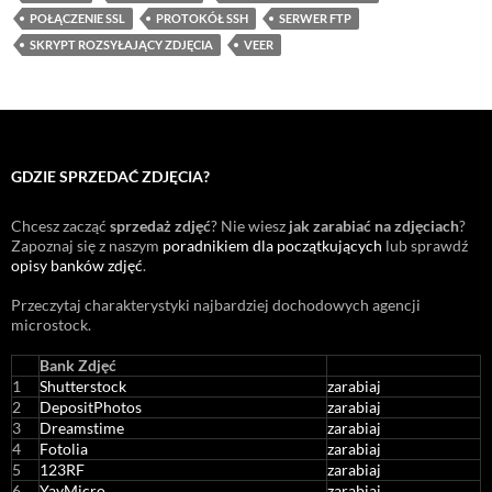
POŁĄCZENIE SSL
PROTOKÓŁ SSH
SERWER FTP
SKRYPT ROZSYŁAJĄCY ZDJĘCIA
VEER
GDZIE SPRZEDAĆ ZDJĘCIA?
Chcesz zacząć
sprzedaż zdjęć
? Nie wiesz
jak zarabiać na zdjęciach
?
Zapoznaj się z naszym
poradnikiem dla początkujących
lub sprawdź
opisy banków zdjęć
.
Przeczytaj charakterystyki najbardziej dochodowych agencji
microstock
.
Bank Zdjęć
1
Shutterstock
zarabiaj
2
DepositPhotos
zarabiaj
3
Dreamstime
zarabiaj
4
Fotolia
zarabiaj
5
123RF
zarabiaj
6
YayMicro
zarabiaj