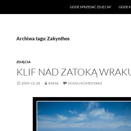
GDZIE SPRZEDAĆ ZDJĘCIA?
GDZIE K
Archiwa tagu: Zakynthos
ZDJĘCIA
KLIF NAD ZATOKĄ WRAK
2009-12-28
RAFAŁ
DODAJ KOMENTARZ