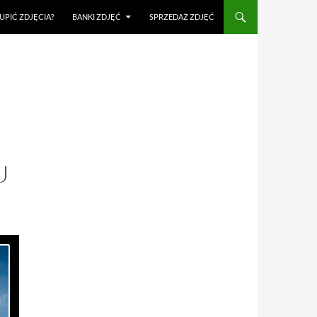
UPIĆ ZDJĘCIA?
BANKI ZDJĘĆ
SPRZEDAŻ ZDJĘĆ
U