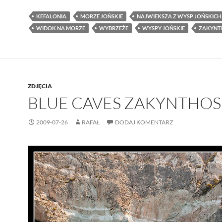
KEFALONIA
MORZE JOŃSKIE
NAJWIEKSZA Z WYSP JOŃSKICH
WIDOK NA MORZE
WYBRZEŻE
WYSPY JOŃSKIE
ZAKYNT
ZDJĘCIA
BLUE CAVES ZAKYNTHOS
2009-07-26
RAFAŁ
DODAJ KOMENTARZ