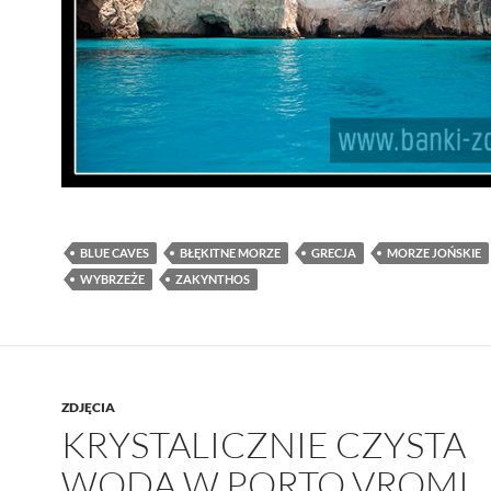
BLUE CAVES
BŁĘKITNE MORZE
GRECJA
MORZE JOŃSKIE
WYBRZEŻE
ZAKYNTHOS
ZDJĘCIA
KRYSTALICZNIE CZYSTA
WODA W PORTO VROMI