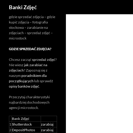
Szukaj
Banki Zdjęć
Przejdź
gdzie sprzedać zdjęcia – gdzie
kupić zdjęcia – fotografia
do
stockowa – zarabianie na
treści
zdjęciach – sprzedaż zdjęć –
microstock
GDZIE SPRZEDAĆ ZDJĘCIA?
Chcesz zacząć
sprzedaż zdjęć
?
Nie wiesz
jak zarabiać na
zdjęciach
? Zapoznaj się z
naszym
poradnikiem dla
początkujących
lub sprawdź
opisy banków zdjęć
.
Przeczytaj charakterystyki
najbardziej dochodowych
agencji
microstock
.
Bank Zdjęć
1
Shutterstock
zarabiaj
2
DepositPhotos
zarabiaj