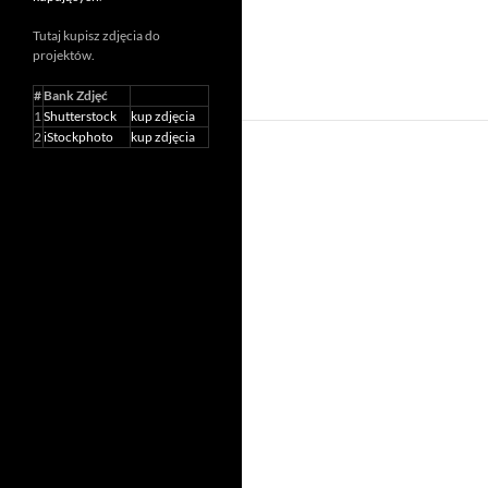
Tutaj kupisz zdjęcia do
projektów.
#
Bank Zdjęć
1
Shutterstock
kup zdjęcia
2
iStockphoto
kup zdjęcia