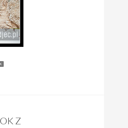
K
OK Z