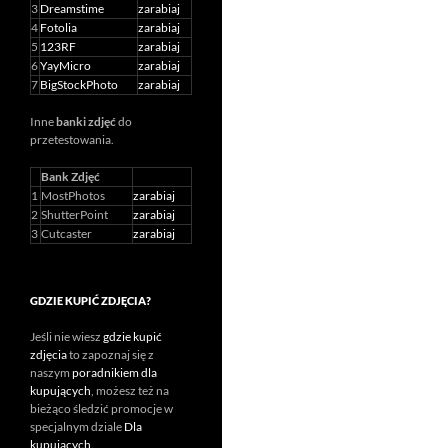
3
Dreamstime
zarabiaj
4
Fotolia
zarabiaj
5
123RF
zarabiaj
6
YayMicro
zarabiaj
7
BigStockPhoto
zarabiaj
Inne
banki zdjęć
do
przetestowania.
Bank Zdjęć
1
MostPhotos
zarabiaj
2
ShutterPoint
zarabiaj
3
Cutcaster
zarabiaj
GDZIE KUPIĆ ZDJĘCIA?
Jeśli nie wiesz
gdzie kupić
zdjęcia
to zapoznaj się z
naszym
poradnikiem dla
kupujących
, możesz też na
bieżąco śledzić promocje w
specjalnym dziale
Dla
kupujących
.