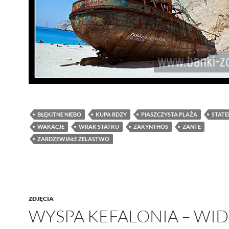
BŁĘKITNE NIEBO
KUPA RDZY
PIASZCZYSTA PLAŻA
STATE
WAKACJE
WRAK STATKU
ZAKYNTHOS
ZANTE
ZARDZEWIAŁE ŻELASTWO
ZDJĘCIA
WYSPA KEFALONIA – WID