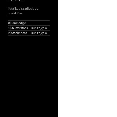
Tutaj kupisz zdjęcia do
projektów.
#
Bank Zdjęć
1
Shutterstock
kup zdjęcia
2
iStockphoto
kup zdjęcia