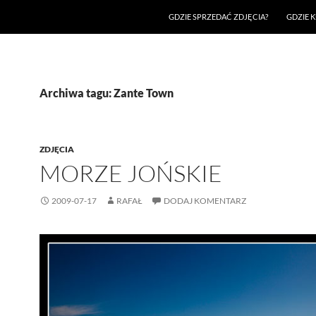
GDZIE SPRZEDAĆ ZDJĘCIA?
GDZIE K
Archiwa tagu: Zante Town
ZDJĘCIA
MORZE JOŃSKIE
2009-07-17
RAFAŁ
DODAJ KOMENTARZ