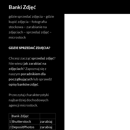
Szukaj
Banki Zdjęć
Przejdź
gdzie sprzedać zdjęcia – gdzie
kupić zdjęcia – fotografia
do
stockowa – zarabianie na
treści
zdjęciach – sprzedaż zdjęć –
microstock
GDZIE SPRZEDAĆ ZDJĘCIA?
Chcesz zacząć
sprzedaż zdjęć
?
Nie wiesz
jak zarabiać na
zdjęciach
? Zapoznaj się z
naszym
poradnikiem dla
początkujących
lub sprawdź
opisy banków zdjęć
.
Przeczytaj charakterystyki
najbardziej dochodowych
agencji
microstock
.
Bank Zdjęć
1
Shutterstock
zarabiaj
2
DepositPhotos
zarabiaj