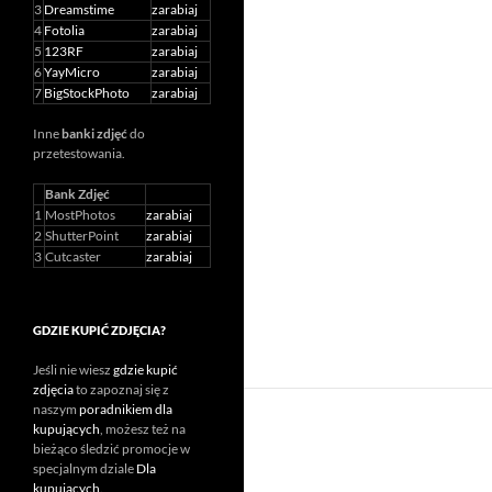
3
Dreamstime
zarabiaj
4
Fotolia
zarabiaj
5
123RF
zarabiaj
6
YayMicro
zarabiaj
7
BigStockPhoto
zarabiaj
Inne
banki zdjęć
do
przetestowania.
Bank Zdjęć
1
MostPhotos
zarabiaj
2
ShutterPoint
zarabiaj
3
Cutcaster
zarabiaj
GDZIE KUPIĆ ZDJĘCIA?
Jeśli nie wiesz
gdzie kupić
zdjęcia
to zapoznaj się z
naszym
poradnikiem dla
kupujących
, możesz też na
bieżąco śledzić promocje w
specjalnym dziale
Dla
kupujących
.