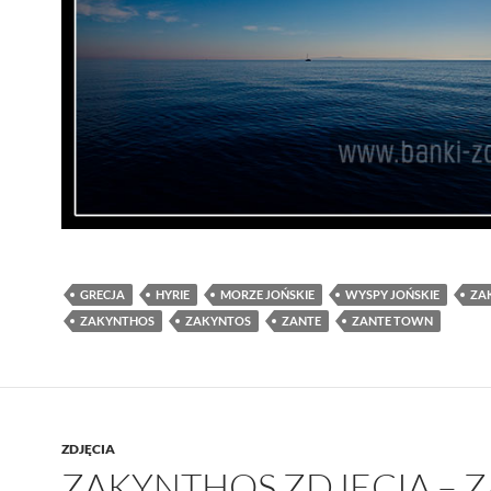
GRECJA
HYRIE
MORZE JOŃSKIE
WYSPY JOŃSKIE
ZA
ZAKYNTHOS
ZAKYNTOS
ZANTE
ZANTE TOWN
ZDJĘCIA
ZAKYNTHOS ZDJĘCIA – 