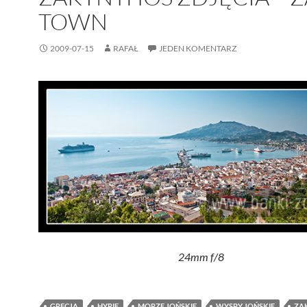
TOWN
2009-07-15
RAFAŁ
JEDEN KOMENTARZ
24mm f/8
GRECJA
HYRIE
MORZE JOŃSKIE
WYSPY JOŃSKIE
ZA