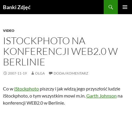
Przejdź
Szukaj
Banki Zdjęć
do
MENU
treści
GŁÓWN
VIDEO
ISTOCKPHOTO NA
KONFERENCJI WEB2.0 W
BERLINIE
2007-11-19
OLGA
DODAJ KOMENTARZ
Co w
iStockphoto
piszczy i jak widzą jego przyszłość ludzie
iStockphoto, o tym wszystkim mowi m.in.
Garth Johnson
na
konferencji WEB2.0 w Berlinie.