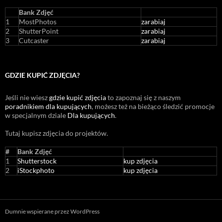
Bank Zdjęć
1
MostPhotos
zarabiaj
2
ShutterPoint
zarabiaj
3
Cutcaster
zarabiaj
GDZIE KUPIĆ ZDJĘCIA?
Jeśli nie wiesz
gdzie kupić zdjęcia
to zapoznaj się z naszym
poradnikiem dla kupujących
, możesz też na bieżąco śledzić promocje
w specjalnym dziale
Dla kupujących
.
Tutaj kupisz zdjęcia do projektów.
#
Bank Zdjęć
1
Shutterstock
kup zdjęcia
2
iStockphoto
kup zdjęcia
Dumnie wspierane przez WordPress