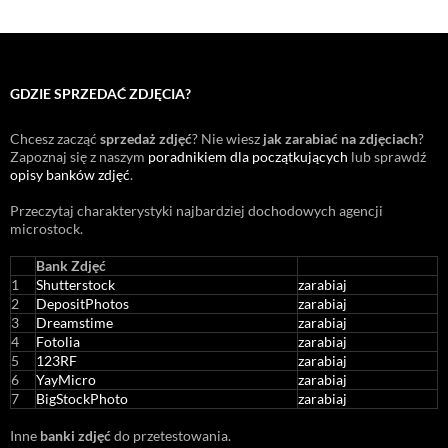
GDZIE SPRZEDAĆ ZDJĘCIA?
Chcesz zacząć
sprzedaż zdjęć
? Nie wiesz
jak zarabiać na zdjęciach
?
Zapoznaj się z naszym
poradnikiem dla początkujących
lub sprawdź
opisy banków zdjęć
.
Przeczytaj charakterystyki najbardziej dochodowych agencji
microstock
.
Bank Zdjęć
1
Shutterstock
zarabiaj
2
DepositPhotos
zarabiaj
3
Dreamstime
zarabiaj
4
Fotolia
zarabiaj
5
123RF
zarabiaj
6
YayMicro
zarabiaj
7
BigStockPhoto
zarabiaj
Inne
banki zdjęć
do przetestowania.