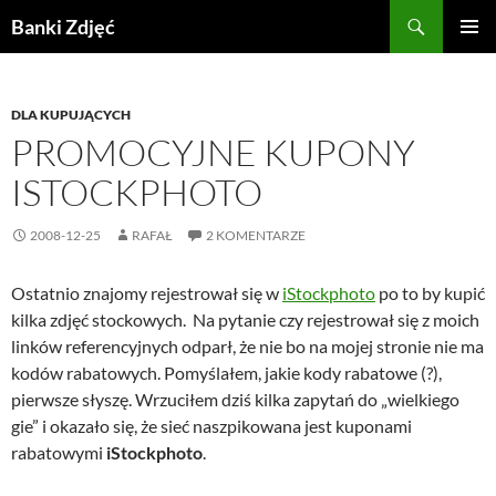
Przejdź
Szukaj
Banki Zdjęć
do
MENU
treści
GŁÓWN
DLA KUPUJĄCYCH
PROMOCYJNE KUPONY
ISTOCKPHOTO
2008-12-25
RAFAŁ
2 KOMENTARZE
Ostatnio znajomy rejestrował się w
iStockphoto
po to by kupić
kilka zdjęć stockowych. Na pytanie czy rejestrował się z moich
linków referencyjnych odparł, że nie bo na mojej stronie nie ma
kodów rabatowych. Pomyślałem, jakie kody rabatowe (?),
pierwsze słyszę. Wrzuciłem dziś kilka zapytań do „wielkiego
gie” i okazało się, że sieć naszpikowana jest kuponami
rabatowymi
iStockphoto
.