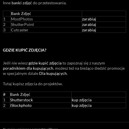
Inne
banki zdjęć
do przetestowania.
Bank Zdjęć
1
MostPhotos
zarabiaj
2
ShutterPoint
zarabiaj
3
Cutcaster
zarabiaj
GDZIE KUPIĆ ZDJĘCIA?
Jeśli nie wiesz
gdzie kupić zdjęcia
to zapoznaj się z naszym
poradnikiem dla kupujących
, możesz też na bieżąco śledzić promocje
w specjalnym dziale
Dla kupujących
.
Tutaj kupisz zdjęcia do projektów.
#
Bank Zdjęć
1
Shutterstock
kup zdjęcia
2
iStockphoto
kup zdjęcia