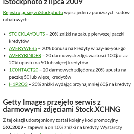
iStockphoto z lipca 2009
Rejestrując się w iStockphoto
wpisz jeden z poniższych kodów
rabatowych:
STOCKLAYOUTS
– 20% zniżki na zakup pierwszej paczki
kredytów
AVERYWEB5
– 20% bonusu na kredyty w pay-as-you-go
AVERYBINDER
– 20 darmowych zdjęć wartości 100$ oraz
20% upustu na 50 lub więcej kredytów
1C0NTACT20
– 20 darmowych zdjęć oraz 20% upustu na
paczkę 50 lub więcej kredytów
H1P2O3
– 20% zniżki wydając przynajmniej 60$ na kredyty
Getty Images przejęło serwis z
darmowymi zdjęciami Stock.XCHNG
Z tej okazji udostępniony został kolejny kod promocyjny
5XC2009
– zapewnia on 10% zniżki na kredyty. Wystarczy