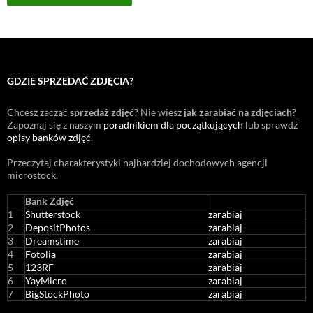
GDZIE SPRZEDAĆ ZDJĘCIA?
Chcesz zacząć
sprzedaż zdjęć
? Nie wiesz
jak zarabiać na zdjęciach
?
Zapoznaj się z naszym
poradnikiem dla początkujących
lub sprawdź
opisy banków zdjęć
.
Przeczytaj charakterystyki najbardziej dochodowych agencji
microstock
.
Bank Zdjęć
1
Shutterstock
zarabiaj
2
DepositPhotos
zarabiaj
3
Dreamstime
zarabiaj
4
Fotolia
zarabiaj
5
123RF
zarabiaj
6
YayMicro
zarabiaj
7
BigStockPhoto
zarabiaj