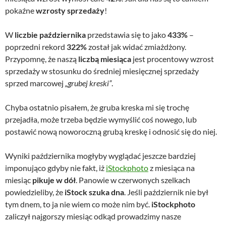
pokaźne
wzrosty sprzedaży
!
W
liczbie października
przedstawia się to jako
433%
–
poprzedni rekord
322%
został jak widać zmiażdżony.
Przypomnę, że naszą
liczbą miesiąca
jest procentowy wzrost
sprzedaży w stosunku do średniej miesięcznej sprzedaży
sprzed marcowej
„grubej kreski”
.
Chyba ostatnio pisałem, że gruba kreska mi się trochę
przejadła, może trzeba będzie wymyślić coś nowego, lub
postawić nową noworoczną grubą kreskę i odnosić się do niej.
Wyniki października mogłyby wyglądać jeszcze bardziej
imponująco gdyby nie fakt, iż
iStockphoto
z miesiąca na
miesiąc
pikuje w dół
. Panowie w czerwonych szelkach
powiedzieliby, że
iStock szuka dna
. Jeśli październik nie był
tym dnem, to ja nie wiem co może nim być.
iStockphoto
zaliczył najgorszy miesiąc odkąd prowadzimy nasze