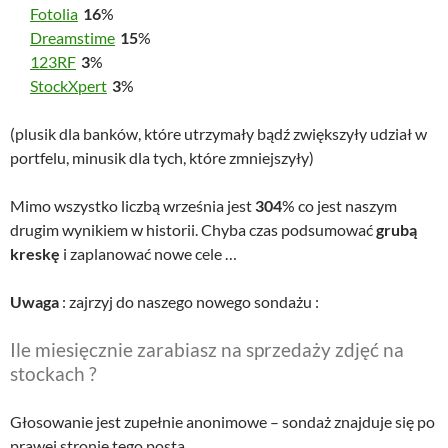
Fotolia
16
%
Dreamstime
15
%
123RF
3
%
StockXpert
3
%
(plusik dla banków, które utrzymały bądź zwiększyły udział w
portfelu, minusik dla tych, które zmniejszyły)
Mimo wszystko liczbą września jest
304
% co jest naszym
drugim wynikiem w historii. Chyba czas podsumować
grubą
kreskę
i zaplanować nowe cele …
Uwaga
: zajrzyj do naszego nowego sondażu :
Ile miesięcznie zarabiasz na sprzedaży zdjęć na
stockach ?
Głosowanie jest zupełnie anonimowe – sondaż znajduje się po
prawej stronie tego posta.