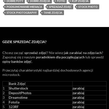
DOBRE FOTY
DOBRE ZDJĘCIA
FOTKI
KUP ZDJĘCIA
PODSUMOWANIE MIESIĄCA
SPRZADAŻ ZDJĘĆ
STOCK PHOTO
STOCK PHOTOGRAPHY
TANIE ZDJĘCIA
GDZIE SPRZEDAĆ ZDJĘCIA?
Chcesz zacząć
sprzedaż zdjęć
? Nie wiesz
jak zarabiać na zdjęciach
?
Zapoznaj się z naszym
poradnikiem dla początkujących
lub sprawdź
opisy banków zdjęć
.
Przeczytaj charakterystyki najbardziej dochodowych agencji
microstock
.
Bank Zdjęć
1
Shutterstock
zarabiaj
2
DepositPhotos
zarabiaj
3
Dreamstime
zarabiaj
4
Fotolia
zarabiaj
5
123RF
zarabiaj