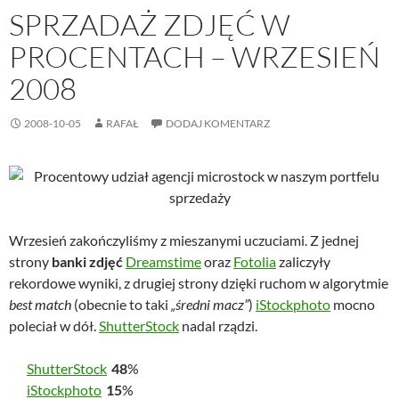
SPRZADAŻ ZDJĘĆ W
PROCENTACH – WRZESIEŃ
2008
2008-10-05
RAFAŁ
DODAJ KOMENTARZ
Wrzesień zakończyliśmy z mieszanymi uczuciami. Z jednej
strony
banki zdjęć
Dreamstime
oraz
Fotolia
zaliczyły
rekordowe wyniki, z drugiej strony dzięki ruchom w algorytmie
best match
(obecnie to taki
„średni macz”
)
iStockphoto
mocno
poleciał w dół.
ShutterStock
nadal rządzi.
ShutterStock
48
%
iStockphoto
15
%