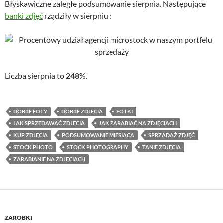
Błyskawiczne zaległe podsumowanie sierpnia. Następujące
banki zdjęć
rządziły w sierpniu :
Liczba sierpnia to
248
%.
DOBRE FOTY
DOBRE ZDJĘCIA
FOTKI
JAK SPRZEDAWAĆ ZDJĘCIA
JAK ZARABIAĆ NA ZDJĘCIACH
KUP ZDJĘCIA
PODSUMOWANIE MIESIĄCA
SPRZADAŻ ZDJĘĆ
STOCK PHOTO
STOCK PHOTOGRAPHY
TANIE ZDJĘCIA
ZARABIANIE NA ZDJĘCIACH
ZAROBKI