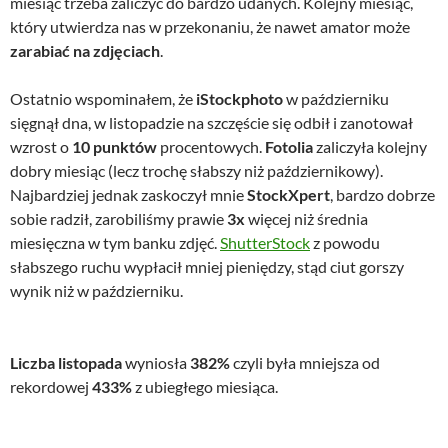
miesiąc trzeba zaliczyć do bardzo udanych. Kolejny miesiąc,
który utwierdza nas w przekonaniu, że nawet amator może
zarabiać na zdjęciach
.
Ostatnio wspominałem, że
iStockphoto
w październiku
sięgnął dna, w listopadzie na szczęście się odbił i zanotował
wzrost o
10 punktów
procentowych.
Fotolia
zaliczyła kolejny
dobry miesiąc (lecz trochę słabszy niż październikowy).
Najbardziej jednak zaskoczył mnie
StockXpert
, bardzo dobrze
sobie radził, zarobiliśmy prawie
3x
więcej niż średnia
miesięczna w tym banku zdjęć.
ShutterStock
z powodu
słabszego ruchu wypłacił mniej pieniędzy, stąd ciut gorszy
wynik niż w październiku.
Liczba listopada
wyniosła
382%
czyli była mniejsza od
rekordowej
433%
z ubiegłego miesiąca.