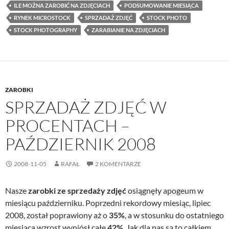
ILE MOŻNA ZAROBIĆ NA ZDJĘCIACH
PODSUMOWANIE MIESIĄCA
RYNEK MICROSTOCK
SPRZADAŻ ZDJĘĆ
STOCK PHOTO
STOCK PHOTOGRAPHY
ZARABIANIE NA ZDJĘCIACH
ZAROBKI
SPRZADAŻ ZDJĘĆ W
PROCENTACH –
PAŹDZIERNIK 2008
2008-11-05
RAFAŁ
2 KOMENTARZE
Nasze
zarobki ze sprzedaży zdjęć
osiągnęły apogeum w
miesiącu październiku. Poprzedni rekordowy miesiąc, lipiec
2008, został poprawiony aż o
35%
, a w stosunku do ostatniego
miesiąca wzrost wyniósł całe
42%
. Jak dla nas są to całkiem