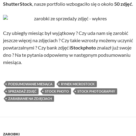
ShutterStock
, nasze portfolio wzbogaciło się o około
50 zdjęć
.
Czy ubiegły miesiąc był wyjątkowy ? Czy uda nam się zarobić
jeszcze więcej na zdjęciach ? Czy takie wzrosty możemy uczynić
powtarzalnymi ? Czy bank zdjęć
iStockphoto
znalazł już swoje
dno ? Na te pytania odpowiemy w następnym podsumowaniu
miesiąca.
PODSUMOWANIE MIESIĄCA
RYNEK MICROSTOCK
SPRZADAŻ ZDJĘĆ
STOCK PHOTO
STOCK PHOTOGRAPHY
ZARABIANIE NA ZDJĘCIACH
ZAROBKI