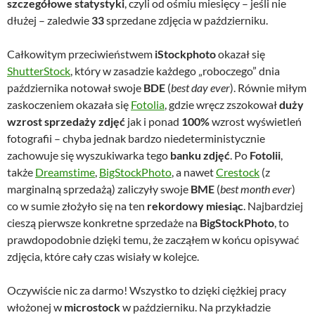
szczegółowe statystyki
, czyli od ośmiu miesięcy – jeśli nie
dłużej – zaledwie
33
sprzedane zdjęcia w październiku.
Całkowitym przeciwieństwem
iStockphoto
okazał się
ShutterStock
, który w zasadzie każdego „roboczego” dnia
października notował swoje
BDE
(
best day ever
). Równie miłym
zaskoczeniem okazała się
Fotolia
, gdzie wręcz zszokował
duży
wzrost sprzedaży zdjęć
jak i ponad
100%
wzrost wyświetleń
fotografii – chyba jednak bardzo niedeterministycznie
zachowuje się wyszukiwarka tego
banku zdjęć
. Po
Fotolii
,
także
Dreamstime
,
BigStockPhoto
, a nawet
Crestock
(z
marginalną sprzedażą) zaliczyły swoje
BME
(
best month ever
)
co w sumie złożyło się na ten
rekordowy miesiąc
. Najbardziej
cieszą pierwsze konkretne sprzedaże na
BigStockPhoto
, to
prawdopodobnie dzięki temu, że zacząłem w końcu opisywać
zdjęcia, które cały czas wisiały w kolejce.
Oczywiście nic za darmo! Wszystko to dzięki ciężkiej pracy
włożonej w
microstock
w październiku. Na przykładzie