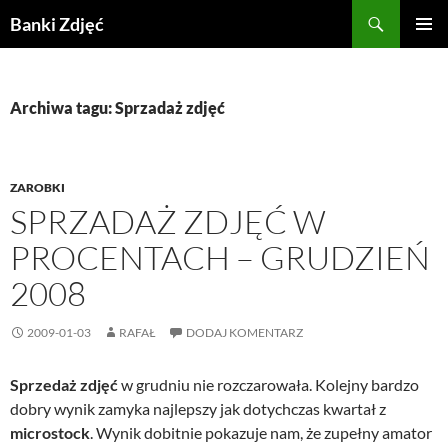
Przejdź
Szukaj
Banki Zdjęć
do
MENU
treści
GŁÓWN
Archiwa tagu: Sprzadaż zdjęć
ZAROBKI
SPRZADAŻ ZDJĘĆ W
PROCENTACH – GRUDZIEŃ
2008
2009-01-03
RAFAŁ
DODAJ KOMENTARZ
Sprzedaż zdjęć
w grudniu nie rozczarowała. Kolejny bardzo
dobry wynik zamyka najlepszy jak dotychczas kwartał z
microstock
. Wynik dobitnie pokazuje nam, że zupełny amator