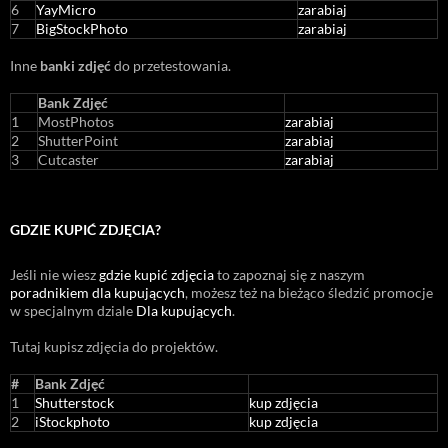
6
YayMicro
zarabiaj
7
BigStockPhoto
zarabiaj
Inne
banki zdjęć
do przetestowania.
Bank Zdjęć
1
MostPhotos
zarabiaj
2
ShutterPoint
zarabiaj
3
Cutcaster
zarabiaj
GDZIE KUPIĆ ZDJĘCIA?
Jeśli nie wiesz
gdzie kupić zdjęcia
to zapoznaj się z naszym
poradnikiem dla kupujących
, możesz też na bieżąco śledzić promocje
w specjalnym dziale
Dla kupujących
.
Tutaj kupisz zdjęcia do projektów.
#
Bank Zdjęć
1
Shutterstock
kup zdjęcia
2
iStockphoto
kup zdjęcia