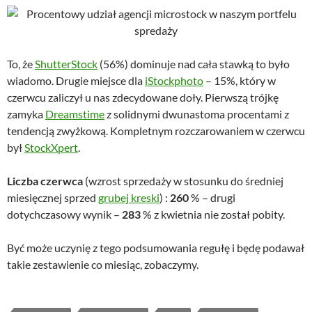
To, że
ShutterStock
(56%) dominuje nad cała stawką to było
wiadomo. Drugie miejsce dla
iStockphoto
– 15%, który w
czerwcu zaliczył u nas zdecydowane doły. Pierwszą trójkę
zamyka
Dreamstime
z solidnymi dwunastoma procentami z
tendencją zwyżkową. Kompletnym rozczarowaniem w czerwcu
był
StockXpert
.
Liczba czerwca
(wzrost sprzedaży w stosunku do średniej
miesięcznej sprzed
grubej kreski
) :
260
% – drugi
dotychczasowy wynik –
283
% z kwietnia nie został pobity.
Być może uczynię z tego podsumowania regułę i będę podawał
takie zestawienie co miesiąc, zobaczymy.