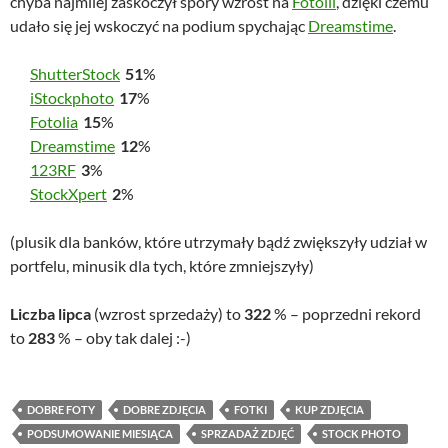
chyba najmilej zaskoczył spory wzrost na
Fotolii
, dzięki czemu
udało się jej wskoczyć na podium spychając
Dreamstime
.
ShutterStock
51
%
iStockphoto
17
%
Fotolia
15
%
Dreamstime
12
%
123RF
3
%
StockXpert
2
%
(plusik dla banków, które utrzymały bądź zwiększyły udział w
portfelu, minusik dla tych, które zmniejszyły)
Liczba lipca
(wzrost sprzedaży) to
322
% – poprzedni rekord
to
283
% – oby tak dalej :-)
DOBRE FOTY
DOBRE ZDJĘCIA
FOTKI
KUP ZDJĘCIA
PODSUMOWANIE MIESIĄCA
SPRZADAŻ ZDJĘĆ
STOCK PHOTO