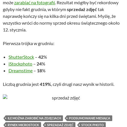
może
zarabiać na fotografii
. Rezultat mógłby być rekordowy
gdyby nie fakt grudnia, w którym
sprzedaż zdjęć
tak
naprawdę kończy się na kilka dni przed świętami. Myślę, że
wszystko wróci do normy sprzed okresu świątecznego około
12. stycznia.
Pierwsza trójka w grudniu:
ShutterStock
–
42
%
iStockphoto
–
24
%
Dreamstime
–
18
%
Liczbą grudnia jest
419%
, czyli drugi nasz wynik w historii.
ILE MOŻNA ZAROBIĆ NA ZDJĘCIACH
PODSUMOWANIE MIESIĄCA
RYNEK MICROSTOCK
SPRZADAŻ ZDJĘĆ
STOCK PHOTO