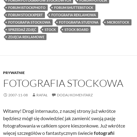
FORUM FOTOGRAFÓW STOCKOWYCH
FORUM FOTOLIA
FORUM ISTOCKPHOTO
FORUM SHUTTERSTOCK
FORUM STOCKXPERT
FOTOGRAFIA REKLAMOWA
FOTOGRAFIA STOCKOWA
FOTOGRAFIA STUDYJNA
MICROSTOCK
SPRZEDAŻ ZDJĘĆ
STOCK
STOCK BOARD
ZDJĘCIA REKLAMOWE
PRYWATNIE
FOTOGRAFIA STOCKOWA
2007-11-08
RAFAŁ
DODAJ KOMENTARZ
Witamy! Drogi internauto, z naszej strony już wkrótce
będziesz mógł się dowiedzieć jak zamienić swoją pasję
fotografowania w całkiem spore kieszonkowe. Już wkrótce
więcej szczegółów o fantastycznym świecie
fotografii