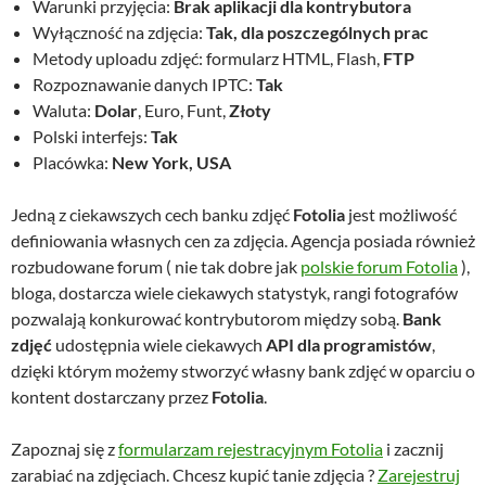
Warunki przyjęcia:
Brak aplikacji dla kontrybutora
Wyłączność na zdjęcia:
Tak, dla poszczególnych prac
Metody uploadu zdjęć: formularz HTML, Flash,
FTP
Rozpoznawanie danych IPTC:
Tak
Waluta:
Dolar
, Euro, Funt,
Złoty
Polski interfejs:
Tak
Placówka:
New York, USA
Jedną z ciekawszych cech banku zdjęć
Fotolia
jest możliwość
definiowania własnych cen za zdjęcia. Agencja posiada również
rozbudowane forum ( nie tak dobre jak
polskie forum Fotolia
),
bloga, dostarcza wiele ciekawych statystyk, rangi fotografów
pozwalają konkurować kontrybutorom między sobą.
Bank
zdjęć
udostępnia wiele ciekawych
API dla programistów
,
dzięki którym możemy stworzyć własny bank zdjęć w oparciu o
kontent dostarczany przez
Fotolia
.
Zapoznaj się z
formularzam rejestracyjnym Fotolia
i zacznij
zarabiać na zdjęciach. Chcesz kupić tanie zdjęcia ?
Zarejestruj