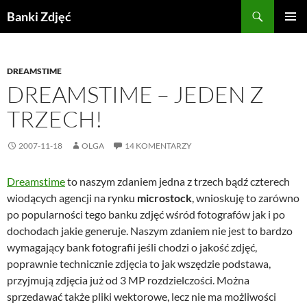
Przejdź
Szukaj
Banki Zdjęć
do
MENU
treści
GŁÓWN
DREAMSTIME
DREAMSTIME – JEDEN Z
TRZECH!
2007-11-18
OLGA
14 KOMENTARZY
Dreamstime
to naszym zdaniem jedna z trzech bądź czterech
wiodących agencji na rynku
microstock
, wnioskuję to zarówno
po popularności tego banku zdjęć wśród fotografów jak i po
dochodach jakie generuje. Naszym zdaniem nie jest to bardzo
wymagający bank fotografii jeśli chodzi o jakość zdjęć,
poprawnie technicznie zdjęcia to jak wszędzie podstawa,
przyjmują zdjęcia już od 3 MP rozdzielczości. Można
sprzedawać także pliki wektorowe, lecz nie ma możliwości