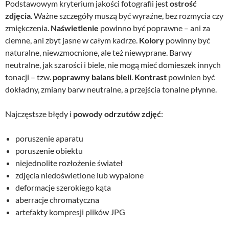
Podstawowym kryterium jakości fotografii jest
ostrość
zdjęcia
. Ważne szczegóły muszą być wyraźne, bez rozmycia czy
zmiękczenia.
Naświetlenie
powinno być poprawne – ani za
ciemne, ani zbyt jasne w całym kadrze.
Kolory
powinny być
naturalne, niewzmocnione, ale też niewyprane. Barwy
neutralne, jak szarości i biele, nie mogą mieć domieszek innych
tonacji – tzw.
poprawny balans bieli
.
Kontrast
powinien być
dokładny, zmiany barw neutralne, a przejścia tonalne płynne.
Najczęstsze błędy i
powody odrzutów zdjęć
:
poruszenie aparatu
poruszenie obiektu
niejednolite rozłożenie świateł
zdjęcia niedoświetlone lub wypalone
deformacje szerokiego kąta
aberracje chromatyczna
artefakty kompresji plików JPG