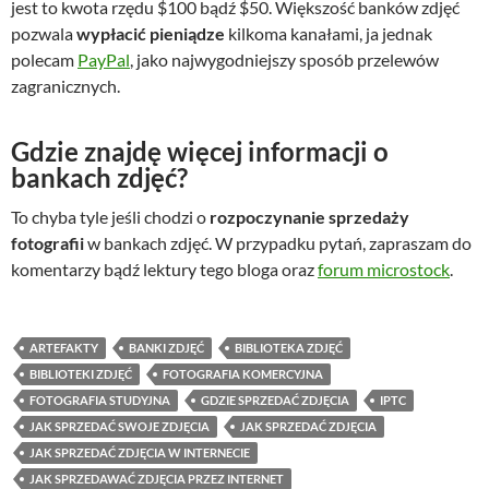
jest to kwota rzędu $100 bądź $50. Większość banków zdjęć
pozwala
wypłacić pieniądze
kilkoma kanałami, ja jednak
polecam
PayPal
, jako najwygodniejszy sposób przelewów
zagranicznych.
Gdzie znajdę więcej informacji o
bankach zdjęć?
To chyba tyle jeśli chodzi o
rozpoczynanie sprzedaży
fotografii
w bankach zdjęć. W przypadku pytań, zapraszam do
komentarzy bądź lektury tego bloga oraz
forum microstock
.
ARTEFAKTY
BANKI ZDJĘĆ
BIBLIOTEKA ZDJĘĆ
BIBLIOTEKI ZDJĘĆ
FOTOGRAFIA KOMERCYJNA
FOTOGRAFIA STUDYJNA
GDZIE SPRZEDAĆ ZDJĘCIA
IPTC
JAK SPRZEDAĆ SWOJE ZDJĘCIA
JAK SPRZEDAĆ ZDJĘCIA
JAK SPRZEDAĆ ZDJĘCIA W INTERNECIE
JAK SPRZEDAWAĆ ZDJĘCIA PRZEZ INTERNET