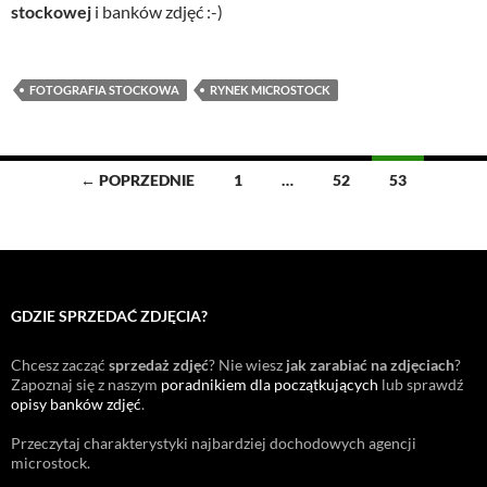
stockowej
i banków zdjęć :-)
FOTOGRAFIA STOCKOWA
RYNEK MICROSTOCK
Nawigacja
← POPRZEDNIE
1
…
52
53
po
wpisach
GDZIE SPRZEDAĆ ZDJĘCIA?
Chcesz zacząć
sprzedaż zdjęć
? Nie wiesz
jak zarabiać na zdjęciach
?
Zapoznaj się z naszym
poradnikiem dla początkujących
lub sprawdź
opisy banków zdjęć
.
Przeczytaj charakterystyki najbardziej dochodowych agencji
microstock
.