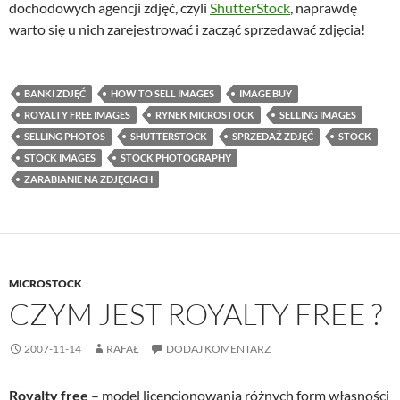
dochodowych agencji zdjęć, czyli
ShutterStock
, naprawdę
warto się u nich zarejestrować i zacząć sprzedawać zdjęcia!
BANKI ZDJĘĆ
HOW TO SELL IMAGES
IMAGE BUY
ROYALTY FREE IMAGES
RYNEK MICROSTOCK
SELLING IMAGES
SELLING PHOTOS
SHUTTERSTOCK
SPRZEDAŻ ZDJĘĆ
STOCK
STOCK IMAGES
STOCK PHOTOGRAPHY
ZARABIANIE NA ZDJĘCIACH
MICROSTOCK
CZYM JEST ROYALTY FREE ?
2007-11-14
RAFAŁ
DODAJ KOMENTARZ
Royalty free
– model licencjonowania różnych form własności