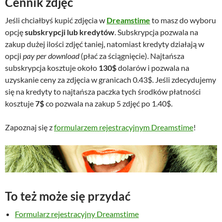
Cennik zdjęć
Jeśli chciałbyś kupić zdjęcia w
Dreamstime
to masz do wyboru
opcję
subskrypcji lub kredytów
. Subskrypcja pozwala na
zakup dużej ilości zdjęć taniej, natomiast kredyty działają w
opcji
pay per download
(płać za ściągnięcie). Najtańsza
subskrypcja kosztuje około
130$
dolarów i pozwala na
uzyskanie ceny za zdjęcia w granicach 0.43$. Jeśli zdecydujemy
się na kredyty to najtańsza paczka tych środków płatności
kosztuje
7$
co pozwala na zakup 5 zdjęć po 1.40$.
Zapoznaj się z
formularzem rejestracyjnym Dreamstime
!
To też może się przydać
Formularz rejestracyjny Dreamstime