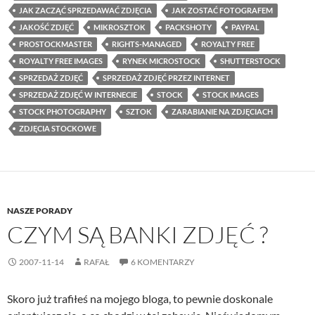
JAK ZACZĄĆ SPRZEDAWAĆ ZDJĘCIA
JAK ZOSTAĆ FOTOGRAFEM
JAKOŚĆ ZDJĘĆ
MIKROSZTOK
PACKSHOTY
PAYPAL
PROSTOCKMASTER
RIGHTS-MANAGED
ROYALTY FREE
ROYALTY FREE IMAGES
RYNEK MICROSTOCK
SHUTTERSTOCK
SPRZEDAŻ ZDJĘĆ
SPRZEDAŻ ZDJĘĆ PRZEZ INTERNET
SPRZEDAŻ ZDJĘĆ W INTERNECIE
STOCK
STOCK IMAGES
STOCK PHOTOGRAPHY
SZTOK
ZARABIANIE NA ZDJĘCIACH
ZDJĘCIA STOCKOWE
NASZE PORADY
CZYM SĄ BANKI ZDJĘĆ ?
2007-11-14
RAFAŁ
6 KOMENTARZY
Skoro już trafiłeś na mojego bloga, to pewnie doskonale