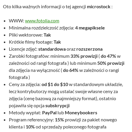
Oto kilka ważnych informacji o tej agencji
microstock
:
WWW:
www.fotolia.com
Minimalna rozdzielczość zdjęcia:
4 megapiksele
Pliki wektorowe:
Tak
Krótkie filmy footage:
Tak
Licencje zdjęć:
standardowa
oraz
rozszerzona
Zarobki fotografów: minimum
33% prowizji
(
do 47%
w
zależności od rangi fotografa ) lub minimum
50% prowizji
dla zdjęcia na wyłączność (
do 64%
w zależności o rangi
fotografa )
Ceny za zdjęcia:
od $1 do $10
w standardowym układzie,
lecz kontrybutorzy mogą ustalać swoje własne ceny za
zdjęcia (cenę bazową za najmniejszy format), ostatnio
pojawiła się opcja
subskrypcji
Metody wypłat:
PayPal
lub
Moneybookers
Program referencyjny:
15%
prowizji za pakiet nowego
klienta i
10%
od sprzedaży poleconego fotografa