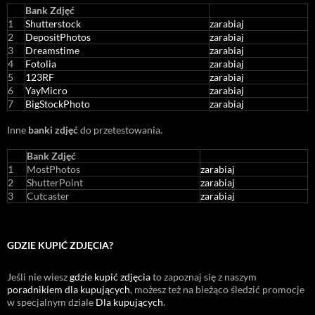
Bank Zdjęć
1
Shutterstock
zarabiaj
2
DepositPhotos
zarabiaj
3
Dreamstime
zarabiaj
4
Fotolia
zarabiaj
5
123RF
zarabiaj
6
YayMicro
zarabiaj
7
BigStockPhoto
zarabiaj
Inne
banki zdjęć
do przetestowania.
Bank Zdjęć
1
MostPhotos
zarabiaj
2
ShutterPoint
zarabiaj
3
Cutcaster
zarabiaj
GDZIE KUPIĆ ZDJĘCIA?
Jeśli nie wiesz
gdzie kupić zdjęcia
to zapoznaj się z naszym
poradnikiem dla kupujących
, możesz też na bieżąco śledzić promocje
w specjalnym dziale
Dla kupujących
.