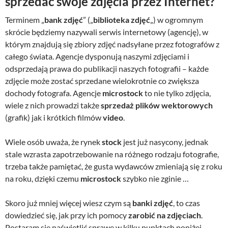
sprzedać swoje zdjęcia przez Internet?
Terminem „
bank zdjęć
” („
biblioteka zdjęć
„) w ogromnym
skrócie będziemy nazywali serwis internetowy (agencję), w
którym znajdują się zbiory zdjęć nadsyłane przez fotografów z
całego świata. Agencje dysponują naszymi zdjęciami i
odsprzedają prawa do publikacji naszych fotografii – każde
zdjęcie może zostać sprzedane wielokrotnie co zwiększa
dochody fotografa. Agencje
microstock
to nie tylko zdjęcia,
wiele z nich prowadzi także
sprzedaż plików wektorowych
(grafik) jak i krótkich filmów
video
.
Wiele osób uważa, że rynek
stock
jest już nasycony, jednak
stale wzrasta zapotrzebowanie na różnego rodzaju fotografie,
trzeba także pamiętać, że gusta wydawców zmieniają się z roku
na roku, dzięki czemu
microstock
szybko nie zginie …
Skoro już mniej więcej wiesz czym są
banki zdjęć
, to czas
dowiedzieć się, jak przy ich pomocy
zarobić na zdjęciach
.
Postaram się naświetlić sprawę w kilku punktach poniżej.