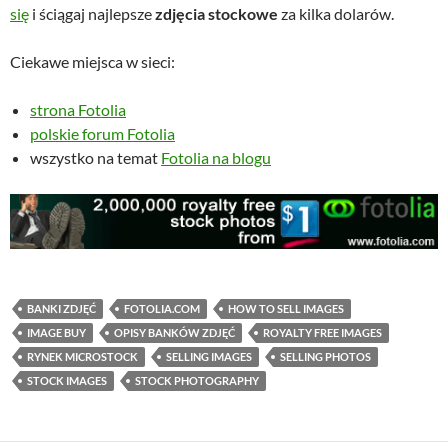
się
i ściągaj najlepsze
zdjęcia stockowe
za kilka dolarów.
Ciekawe miejsca w sieci:
strona Fotolia
polskie forum Fotolia
wszystko na temat
Fotolia na blogu
BANKI ZDJĘĆ
FOTOLIA.COM
HOW TO SELL IMAGES
IMAGE BUY
OPISY BANKÓW ZDJĘĆ
ROYALTY FREE IMAGES
RYNEK MICROSTOCK
SELLING IMAGES
SELLING PHOTOS
STOCK IMAGES
STOCK PHOTOGRAPHY