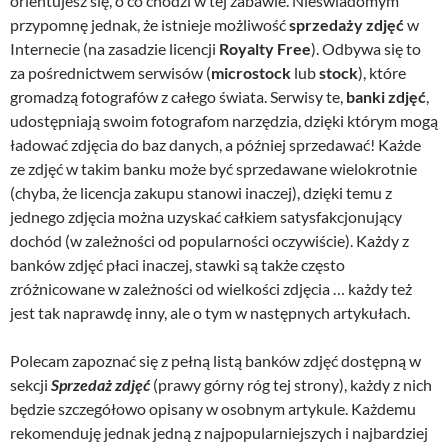
orientujesz się, o co chodzi w tej zabawie. Nieświadomym
przypomnę jednak, że istnieje możliwość
sprzedaży zdjęć
w
Internecie (na zasadzie licencji
Royalty Free
). Odbywa się to
za pośrednictwem serwisów (
microstock
lub
stock
), które
gromadzą fotografów z całego świata. Serwisy te,
banki zdjęć
,
udostępniają swoim fotografom narzędzia, dzięki którym mogą
ładować zdjęcia do baz danych, a później sprzedawać! Każde
ze zdjęć w takim banku może być sprzedawane wielokrotnie
(chyba, że licencja zakupu stanowi inaczej), dzięki temu z
jednego zdjęcia można uzyskać całkiem satysfakcjonujący
dochód (w zależności od popularności oczywiście). Każdy z
banków zdjęć płaci inaczej, stawki są także często
zróżnicowane w zależności od wielkości zdjęcia … każdy też
jest tak naprawdę inny, ale o tym w następnych artykułach.
Polecam zapoznać się z pełną listą banków zdjęć dostępną w
sekcji
Sprzedaż zdjęć
(prawy górny róg tej strony), każdy z nich
będzie szczegółowo opisany w osobnym artykule. Każdemu
rekomenduję jednak jedną z najpopularniejszych i najbardziej