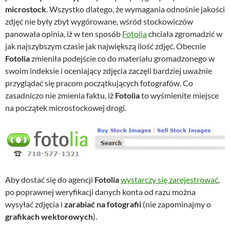
microstock
. Wszystko dlatego, że wymagania odnośnie jakości
zdjęć nie były zbyt wygórowane, wśród stockowiczów
panowała opinia, iż w ten sposób
Fotolia
chciała zgromadzić w
jak najszybszym czasie jak największą ilość zdjęć. Obecnie
Fotolia
zmieniła podejście co do materiału gromadzonego w
swoim indeksie i oceniający zdjęcia zaczęli bardziej uważnie
przyglądać się pracom początkujących fotografów. Co
zasadniczo nie zmienia faktu, iż
Fotolia
to wyśmienite miejsce
na początek microstockowej drogi.
Aby dostać się do agencji
Fotolia
wystarczy się zarejestrować
,
po poprawnej weryfikacji danych konta od razu można
wysyłać zdjęcia i
zarabiać na fotografii
(nie zapominajmy o
grafikach wektorowych
).