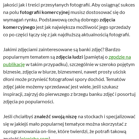
jakości jak i treści przesyłanych fotografii. Aby osiągnąć sukces
na polu
fotografii komercyjnej
musisz dostosować się do
wymagań rynku. Podstawową cechą dobrego
zdjęcia
komercyjnego
jest jak największa możliwość jego sprzedaży
co po części łączy się z jak najdłuższą aktualnością fotografii.
Jakimi zdjęciami zainteresowane są banki zdjęć? Bardzo
popularnym tematem są
zdjęcia ludzi
(pamiętaj o
zgodzie na
publikację
w takim przypadku), szczególnie w szeroko pojętym
biznesie, zdjęcia w biurze, biznesmeni, nawet prosty uścisk
dłoni może przynieść fotografowi spory dochód. Tematów
zdjęć jakie możemy sprzedawać jest wiele, jeśli szukasz
inspiracji, zajrzyj do pierwszego z brzegu banku zdjęć i posortuj
zdjęcia po popularności.
Jeśli chciałbyś
znaleźć swoją niszę
na stockach i specjalizować
się w jakiejś mało popularnej tematyce można skorzystać z
oprogramowania on-line, które twierdzi, że potrafi takową
znaleźć (
picniche.com
).