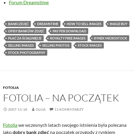
Forum Dreamstime
BANKI ZDJĘĆ
DREAMSTIME
HOW TO SELL IMAGES
IMAGE BUY
OPISY BANKÓW ZDJĘĆ
PAY PER DOWNLOAD
PŁAĆ ZA ŚCIĄGNIĘCIE
ROYALTY FREE IMAGES
RYNEK MICROSTOCK
SELLING IMAGES
SELLING PHOTOS
STOCK IMAGES
STOCK PHOTOGRAPHY
FOTOLIA
FOTOLIA – NA POCZĄTEK
2007-11-18
OLGA
11 KOMENTARZY
Fotolia
we wczesnych latach swojego istnienia była polecana
jako
dobry bank zdjęć
na początek przygody z rynkiem