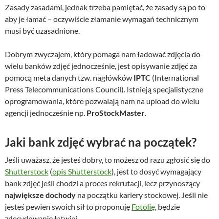
Zasady zasadami, jednak trzeba pamiętać, że zasady są po to
aby je łamać – oczywiście złamanie wymagań technicznym
musi być uzasadnione.
Dobrym zwyczajem, który pomaga nam ładować zdjęcia do
wielu banków zdjęć jednocześnie, jest opisywanie zdjęć za
pomocą meta danych tzw. nagłówków
IPTC
(International
Press Telecommunications Council). Istnieją specjalistyczne
oprogramowania, które pozwalają nam na upload do wielu
agencji jednocześnie np.
ProStockMaster
.
Jaki bank zdjęć wybrać na początek?
Jeśli uważasz, że jesteś dobry, to możesz od razu zgłosić się do
Shutterstock
(
opis Shutterstock
), jest to dosyć wymagający
bank zdjęć jeśli chodzi a proces rekrutacji, lecz przynoszący
największe dochody
na początku kariery stockowej. Jeśli nie
jesteś pewien swoich sił to proponuję
Fotolię
, będzie
zdecydowanie łatwiej.