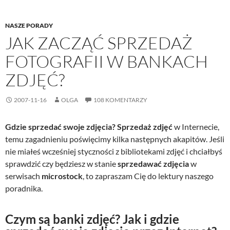
NASZE PORADY
JAK ZACZĄĆ SPRZEDAŻ
FOTOGRAFII W BANKACH
ZDJĘĆ?
2007-11-16
OLGA
108 KOMENTARZY
Gdzie sprzedać swoje zdjęcia? Sprzedaż zdjęć
w Internecie,
temu zagadnieniu poświęcimy kilka następnych akapitów. Jeśli
nie miałeś wcześniej styczności z bibliotekami zdjęć i chciałbyś
sprawdzić czy będziesz w stanie
sprzedawać zdjęcia
w
serwisach
microstock
, to zapraszam Cię do lektury naszego
poradnika.
Czym są banki zdjęć? Jak i gdzie