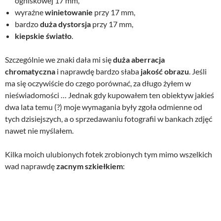
ogniskowej 17 mm,
wyraźne
winietowanie
przy 17 mm,
bardzo
duża dystorsja
przy 17 mm,
kiepskie światło
.
Szczególnie we znaki dała mi się
duża aberracja
chromatyczna
i naprawdę bardzo słaba
jakość obrazu
. Jeśli
ma się oczywiście do czego porównać, za długo żyłem w
nieświadomości … Jednak gdy kupowałem ten obiektyw jakieś
dwa lata temu (?) moje wymagania były zgoła odmienne od
tych dzisiejszych, a o sprzedawaniu fotografii w bankach zdjęć
nawet nie myślałem.
Kilka moich ulubionych fotek zrobionych tym mimo wszelkich
wad naprawdę
zacnym szkiełkiem
: