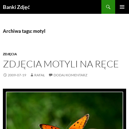
Przejdź
Szukaj
Banki Zdjęć
do
MENU
treści
GŁÓWN
Archiwa tagu: motyl
ZDJĘCIA
ZDJĘCIA MOTYLI NA RĘCE
2009-07-19
RAFAŁ
DODAJ KOMENTARZ