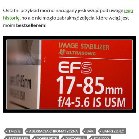
Ostatni przykład mocno naciągany jeśli wziąć pod uwagę
jego
historię
, no ale nie mogło zabraknąć zdjęcia, które wciąż jest
moim
bestsellerem
!
17-85 IS
ABERRACJA CHROMATYCZNA
BĄK
BANKI ZDJĘĆ
BESTSELLER
DOBRE RĘCE
DYSTORSJA
EOS 350D