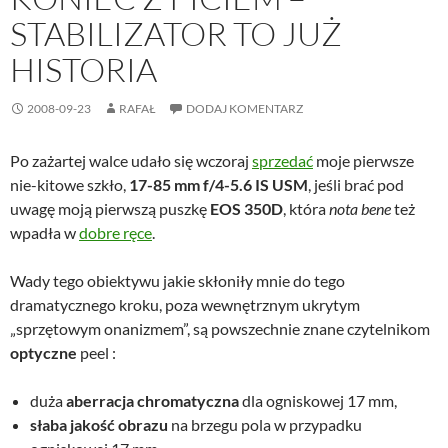
STABILIZATOR TO JUŻ
HISTORIA
2008-09-23
RAFAŁ
DODAJ KOMENTARZ
Po zażartej walce udało się wczoraj
sprzedać
moje pierwsze
nie-kitowe szkło,
17-85 mm f/4-5.6 IS USM
, jeśli brać pod
uwagę moją pierwszą puszkę
EOS 350D
, która
nota bene
też
wpadła w
dobre ręce
.
Wady tego obiektywu jakie skłoniły mnie do tego
dramatycznego kroku, poza wewnętrznym ukrytym
„sprzętowym onanizmem”, są powszechnie znane czytelnikom
optyczne
peel :
duża
aberracja chromatyczna
dla ogniskowej 17 mm,
słaba jakość obrazu
na brzegu pola w przypadku