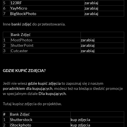
5
123RF
zarabiaj
6
YayMicro
zarabiaj
7
BigStockPhoto
zarabiaj
Inne
banki zdjęć
do przetestowania.
Bank Zdjęć
1
MostPhotos
zarabiaj
2
ShutterPoint
zarabiaj
3
Cutcaster
zarabiaj
GDZIE KUPIĆ ZDJĘCIA?
Jeśli nie wiesz
gdzie kupić zdjęcia
to zapoznaj się z naszym
poradnikiem dla kupujących
, możesz też na bieżąco śledzić promocje
w specjalnym dziale
Dla kupujących
.
Tutaj kupisz zdjęcia do projektów.
#
Bank Zdjęć
1
Shutterstock
kup zdjęcia
2
iStockphoto
kup zdjęcia