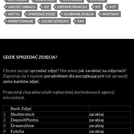
JAKOŚĆ OBRAZU
JEŻ
KIEPSKIE ŚWIATŁO
KIT
KOT
MOTYL
SPRZEDAŻ ZDJĘĆ
ULUBIONE ZDJĘCIA
WIATRAKI
WINIETOWANIE
ZACNE SZKIEŁKO
ŻAR
GDZIE SPRZEDAĆ ZDJĘCIA?
Chcesz zacząć
sprzedaż zdjęć
? Nie wiesz
jak zarabiać na zdjęciach
?
Zapoznaj się z naszym
poradnikiem dla początkujących
lub sprawdź
opisy banków zdjęć
.
Przeczytaj charakterystyki najbardziej dochodowych agencji
microstock
.
Bank Zdjęć
1
Shutterstock
zarabiaj
2
DepositPhotos
zarabiaj
3
Dreamstime
zarabiaj
4
Fotolia
zarabiaj