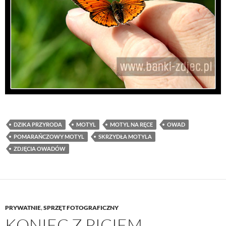
DZIKA PRZYRODA
MOTYL
MOTYL NA RĘCE
OWAD
POMARAŃCZOWY MOTYL
SKRZYDŁA MOTYLA
ZDJĘCIA OWADÓW
PRYWATNIE
,
SPRZĘT FOTOGRAFICZNY
KONIEC Z PICIEM –